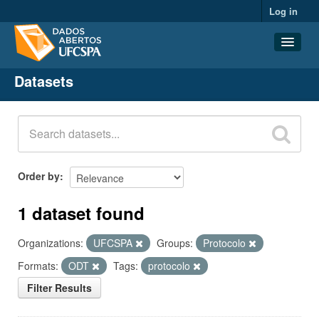
Log in
Datasets
Datasets
Organizations
Groups
About
Order by
1 dataset found
Organizations:
UFCSPA
Groups:
Protocolo
Formats:
ODT
Tags:
protocolo
Filter Results