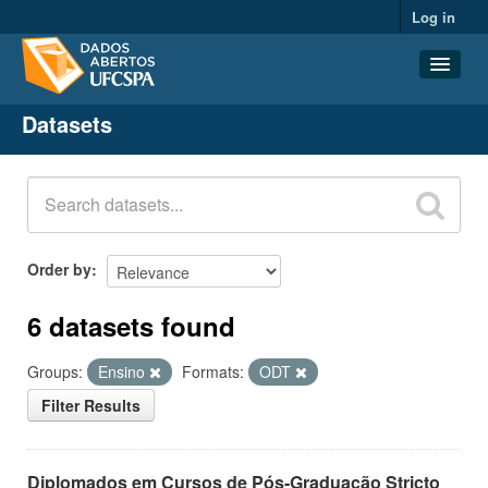
Log in
Datasets
Datasets
Organizations
Groups
About
Order by
6 datasets found
Groups:
Ensino
Formats:
ODT
Filter Results
Diplomados em Cursos de Pós-Graduação Stricto