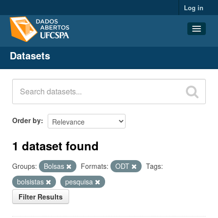
Log in
Datasets
Datasets
Organizations
Groups
About
Order by
1 dataset found
Groups:
Bolsas
Formats:
ODT
Tags:
bolsistas
pesquisa
Filter Results