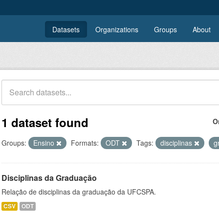
Datasets
Organizations
Groups
About
1 dataset found
O
Groups:
Ensino
Formats:
ODT
Tags:
disciplinas
g
Disciplinas da Graduação
Relação de disciplinas da graduação da UFCSPA.
CSV
ODT