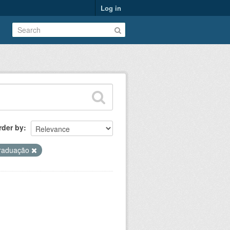
Log in
rder by
raduação