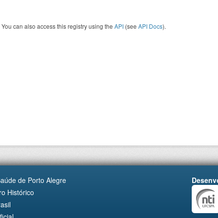
You can also access this registry using the
API
(see
API Docs
).
Saúde de Porto Alegre
Desenvo
o Histórico
asil
cial