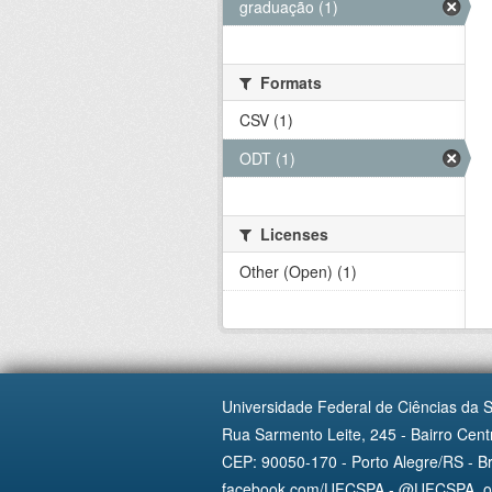
graduação (1)
Formats
CSV (1)
ODT (1)
Licenses
Other (Open) (1)
Universidade Federal de Ciências da 
Rua Sarmento Leite, 245 - Bairro Centr
CEP: 90050-170 - Porto Alegre/RS - Br
facebook.com/UFCSPA - @UFCSPA_ofi