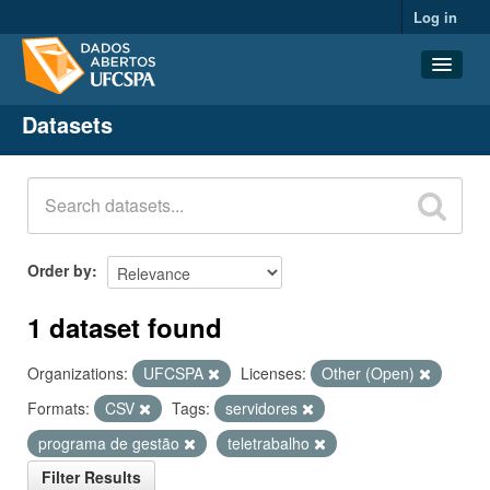
Log in
Datasets
Datasets
Organizations
Groups
About
Order by
1 dataset found
Organizations:
UFCSPA
Licenses:
Other (Open)
Formats:
CSV
Tags:
servidores
programa de gestão
teletrabalho
Filter Results