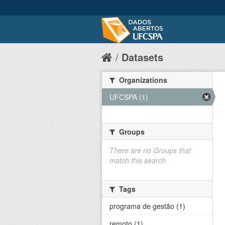
Datasets
Organizations
UFCSPA (1)
Groups
There are no Groups that
match this search
Tags
programa de gestão (1)
remoto (1)