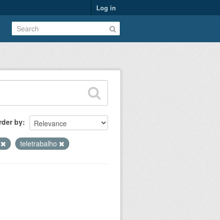
Log in
rder by
s
teletrabalho