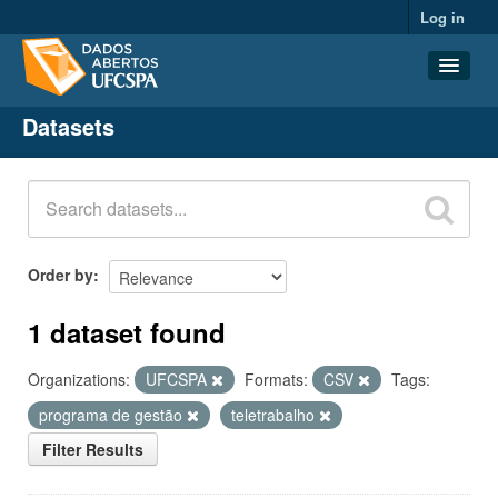
Log in
Datasets
Datasets
Organizations
Groups
About
Order by
1 dataset found
Organizations:
UFCSPA
Formats:
CSV
Tags:
programa de gestão
teletrabalho
Filter Results