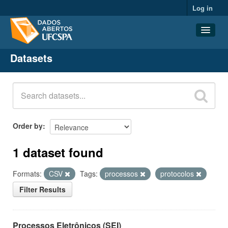
Log in
Datasets
Datasets
Organizations
Groups
About
Order by
1 dataset found
Formats:
CSV
Tags:
processos
protocolos
Filter Results
Processos Eletrônicos (SEI)