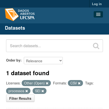
Log in
Datasets
Datasets
Organizations
Groups
About
Order by
1 dataset found
Licenses:
Other (Open)
Formats:
CSV
Tags:
processos
SEI
Filter Results