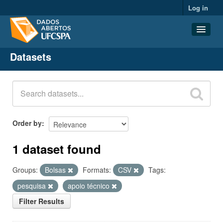
Log in
Datasets
Datasets
Organizations
Groups
About
Order by
1 dataset found
Groups:
Bolsas
Formats:
CSV
Tags:
pesquisa
apoio técnico
Filter Results