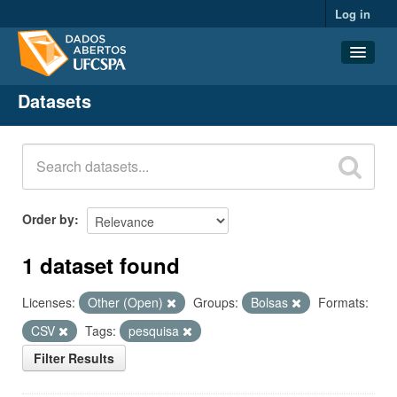
Log in
Datasets
Datasets
Organizations
Groups
About
Order by
1 dataset found
Licenses:
Other (Open)
Groups:
Bolsas
Formats:
CSV
Tags:
pesquisa
Filter Results