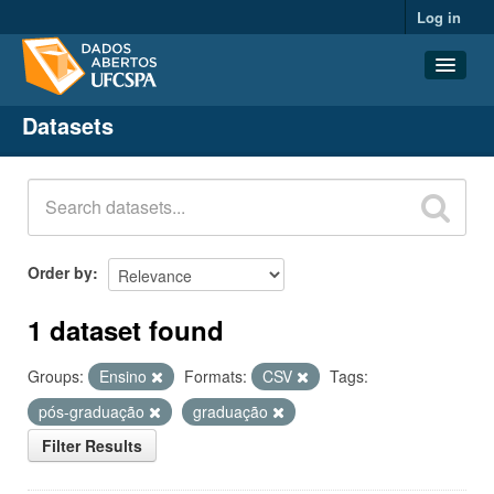
Log in
Datasets
Datasets
Organizations
Groups
About
Order by
1 dataset found
Groups:
Ensino
Formats:
CSV
Tags:
pós-graduação
graduação
Filter Results