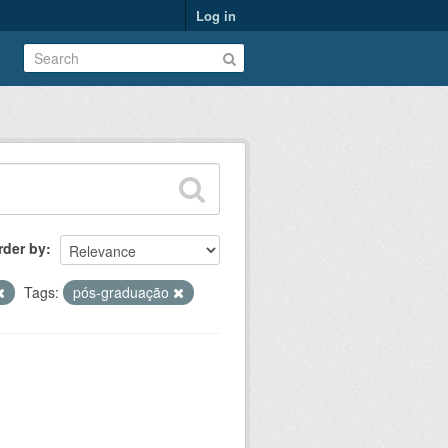
Log in
rder by
Tags:
pós-graduação