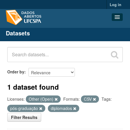
Log in
Datasets
Datasets
Organizations
Groups
About
Order by
1 dataset found
Licenses:
Other (Open)
Formats:
CSV
Tags:
pós-graduação
diplomados
Filter Results