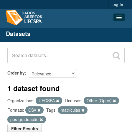
Log in
Datasets
Datasets
Organizations
Groups
About
Order by
1 dataset found
Organizations:
UFCSPA
Licenses:
Other (Open)
Formats:
CSV
Tags:
matrículas
pós-graduação
Filter Results