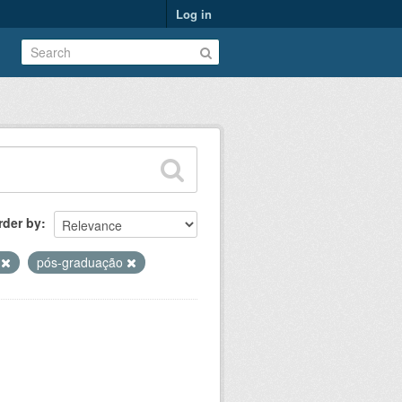
Log in
rder by
s
pós-graduação