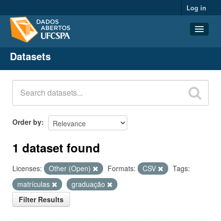
Log in
Datasets
Datasets
Organizations
Groups
About
Order by
1 dataset found
Licenses:
Other (Open)
Formats:
CSV
Tags:
matrículas
graduação
Filter Results