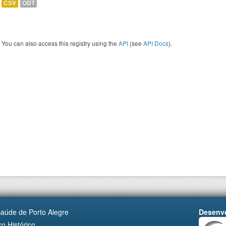
CSV
ODT
You can also access this registry using the
API
(see
API Docs
).
Saúde de Porto Alegre
Desenvo
o Histórico