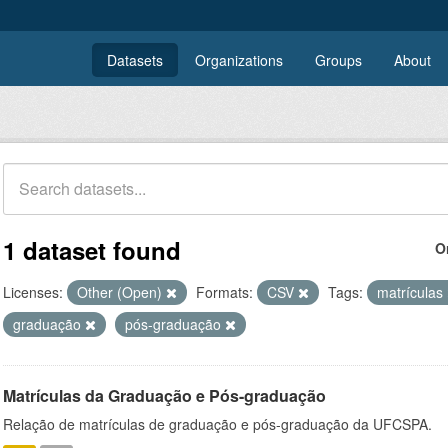
Datasets
Organizations
Groups
About
1 dataset found
O
Licenses:
Other (Open)
Formats:
CSV
Tags:
matrículas
graduação
pós-graduação
Matrículas da Graduação e Pós-graduação
Relação de matrículas de graduação e pós-graduação da UFCSPA.