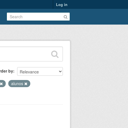
Log in
rder by
alunos