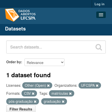
Log in
Datasets
Datasets
Organizations
Groups
About
Order by
1 dataset found
Licenses:
Other (Open)
Organizations:
UFCSPA
Formats:
CSV
Tags:
matrículas
pós-graduação
graduação
Filter Results