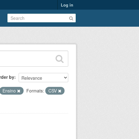
Log in
rder by
Ensino
Formats:
CSV