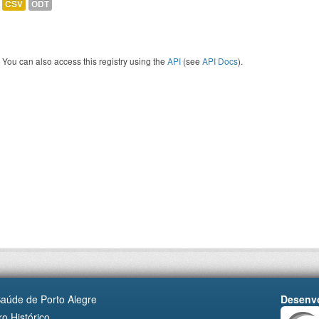
CSV
ODT
You can also access this registry using the
API
(see
API Docs
).
Saúde de Porto Alegre
Desenvo
o Histórico