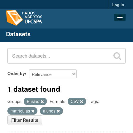
Log in
Datasets
Datasets
Organizations
Groups
About
Order by
1 dataset found
Groups:
Ensino
Formats:
CSV
Tags:
matrículas
alunos
Filter Results