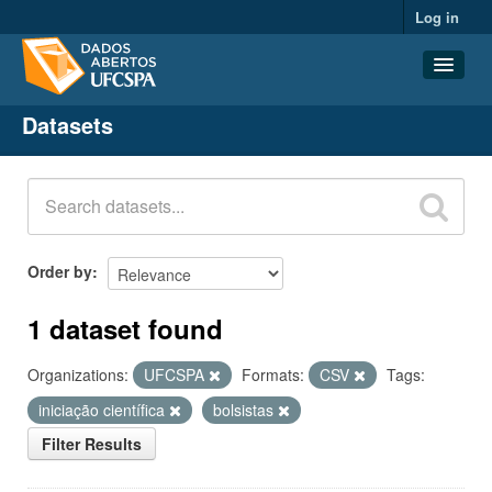
Log in
Datasets
Datasets
Organizations
Groups
About
Order by
1 dataset found
Organizations:
UFCSPA
Formats:
CSV
Tags:
iniciação científica
bolsistas
Filter Results