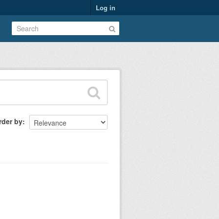
Log in
rder by