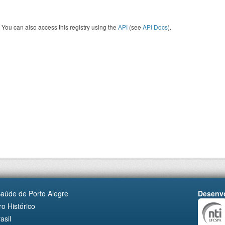
You can also access this registry using the
API
(see
API Docs
).
Saúde de Porto Alegre
Desenvo
o Histórico
asil