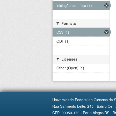
iniciação científica (1)
Formats
CSV (1)
ODT (1)
Licenses
Other (Open) (1)
Universidade Federal de Ciências da 
Rua Sarmento Leite, 245 - Bairro Centr
CEP: 90050-170 - Porto Alegre/RS - Br