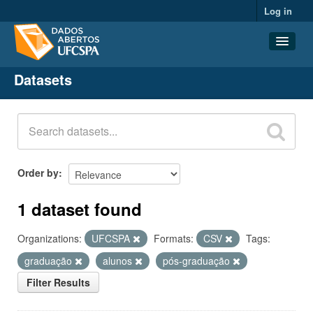
Log in
Datasets
Datasets
Organizations
Groups
About
Order by
1 dataset found
Organizations:
UFCSPA
Formats:
CSV
Tags:
graduação
alunos
pós-graduação
Filter Results