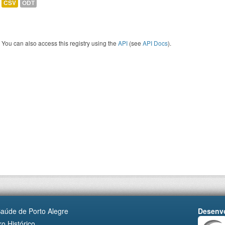
CSV
ODT
You can also access this registry using the
API
(see
API Docs
).
Saúde de Porto Alegre
Desenvo
o Histórico