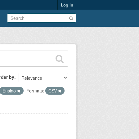
Log in
rder by
Ensino
Formats:
CSV