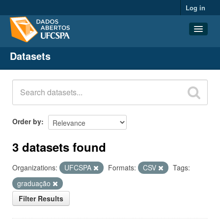
Log in
Datasets
Datasets
Organizations
Groups
About
Order by
3 datasets found
Organizations:
UFCSPA
Formats:
CSV
Tags:
graduação
Filter Results