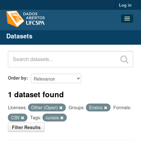
Log in
Datasets
Datasets
Organizations
Groups
About
Order by
1 dataset found
Licenses:
Other (Open)
Groups:
Ensino
Formats:
CSV
Tags:
cursos
Filter Results