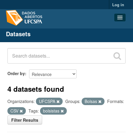
Log in
Datasets
Datasets
Organizations
Groups
About
Order by
4 datasets found
Organizations:
UFCSPA
Groups:
Bolsas
Formats:
CSV
Tags:
bolsistas
Filter Results