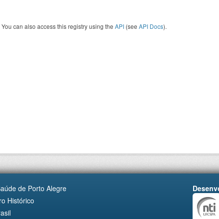
You can also access this registry using the
API
(see
API Docs
).
Saúde de Porto Alegre
Desenvo
o Histórico
asil