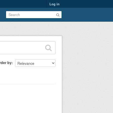
Log in
rder by