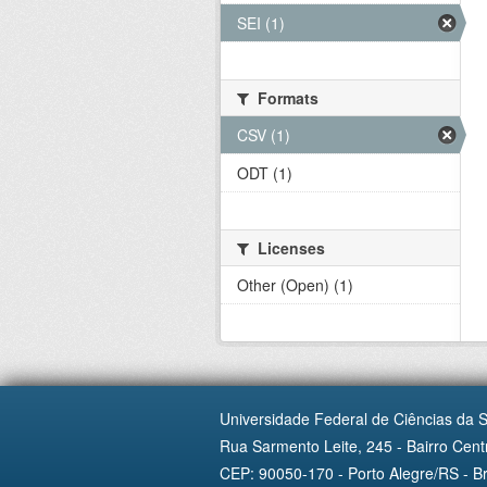
SEI (1)
Formats
CSV (1)
ODT (1)
Licenses
Other (Open) (1)
Universidade Federal de Ciências da 
Rua Sarmento Leite, 245 - Bairro Centr
CEP: 90050-170 - Porto Alegre/RS - Br