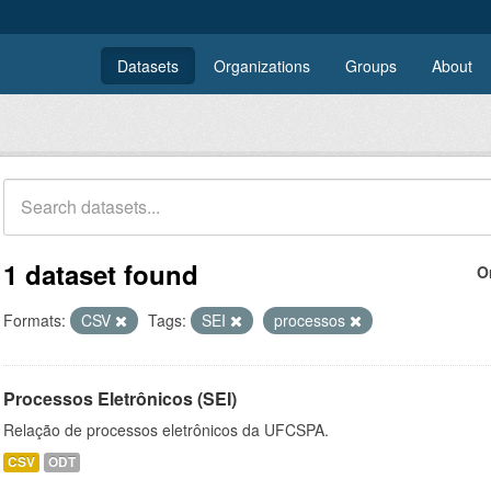
Datasets
Organizations
Groups
About
1 dataset found
O
Formats:
CSV
Tags:
SEI
processos
Processos Eletrônicos (SEI)
Relação de processos eletrônicos da UFCSPA.
CSV
ODT