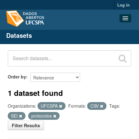
Log in
Datasets
Datasets
Organizations
Groups
About
Order by
1 dataset found
Organizations:
UFCSPA
Formats:
CSV
Tags:
SEI
protocolos
Filter Results