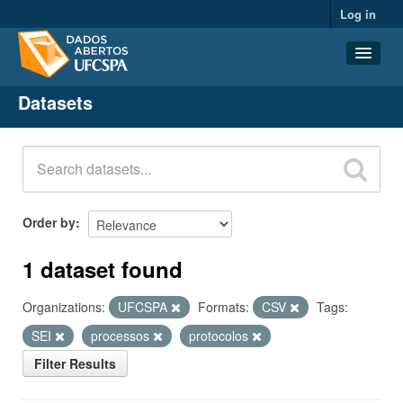
Log in
Datasets
Datasets
Organizations
Groups
About
Order by
1 dataset found
Organizations:
UFCSPA
Formats:
CSV
Tags:
SEI
processos
protocolos
Filter Results