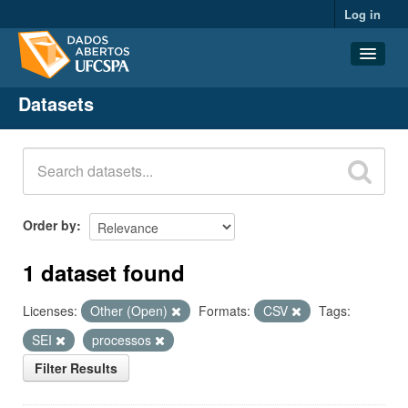
Log in
Datasets
Datasets
Organizations
Groups
About
Order by
1 dataset found
Licenses:
Other (Open)
Formats:
CSV
Tags:
SEI
processos
Filter Results