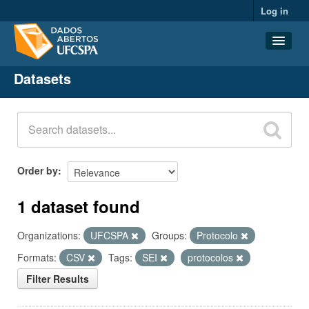
Log in
Datasets
Datasets
Organizations
Groups
About
Order by
1 dataset found
Organizations:
UFCSPA
Groups:
Protocolo
Formats:
CSV
Tags:
SEI
protocolos
Filter Results