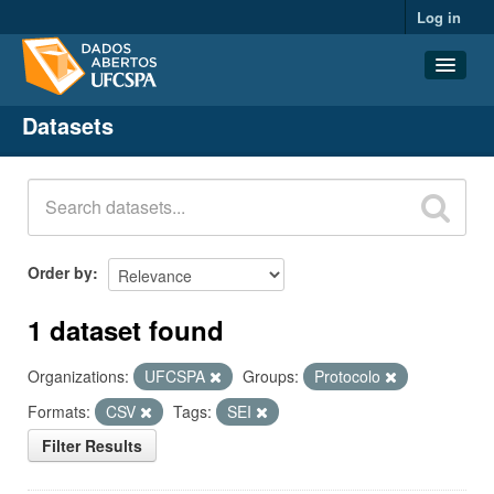
Log in
Datasets
Datasets
Organizations
Groups
About
Order by
1 dataset found
Organizations:
UFCSPA
Groups:
Protocolo
Formats:
CSV
Tags:
SEI
Filter Results