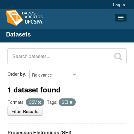
Log in
Datasets
Datasets
Organizations
Groups
About
Order by
1 dataset found
Formats:
CSV
Tags:
SEI
Filter Results
Processos Eletrônicos (SEI)