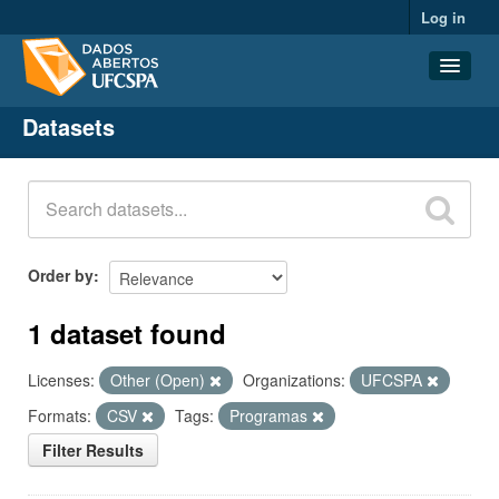
Log in
Datasets
Datasets
Organizations
Groups
About
Order by
1 dataset found
Licenses:
Other (Open)
Organizations:
UFCSPA
Formats:
CSV
Tags:
Programas
Filter Results