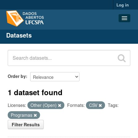
Log in
Datasets
Datasets
Organizations
Groups
About
Order by
1 dataset found
Licenses:
Other (Open)
Formats:
CSV
Tags:
Programas
Filter Results