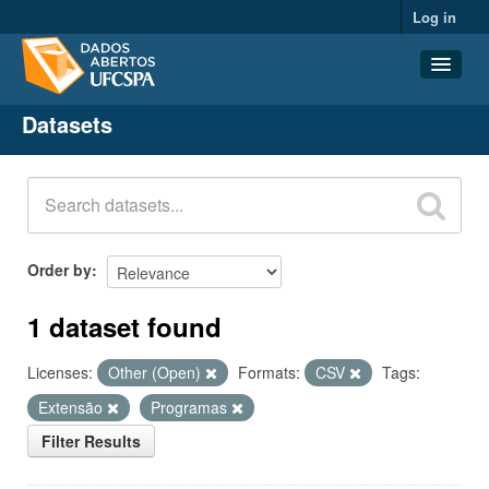
Log in
Datasets
Datasets
Organizations
Groups
About
Order by
1 dataset found
Licenses:
Other (Open)
Formats:
CSV
Tags:
Extensão
Programas
Filter Results