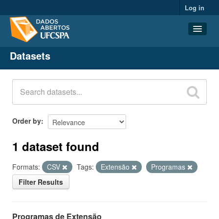
Log in
Datasets
Datasets
Organizations
Groups
About
Order by
1 dataset found
Formats:
CSV
Tags:
Extensão
Programas
Filter Results
Programas de Extensão