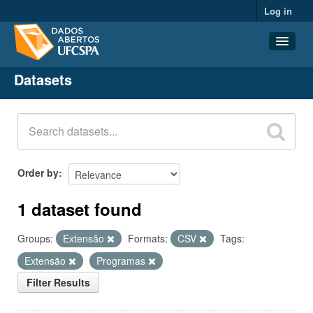
Log in
Datasets
Datasets
Organizations
Groups
About
Order by
1 dataset found
Groups:
Extensão
Formats:
CSV
Tags:
Extensão
Programas
Filter Results