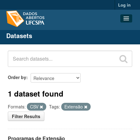
Log in
Datasets
Datasets
Organizations
Groups
About
Order by
1 dataset found
Formats:
CSV
Tags:
Extensão
Filter Results
Programas de Extensão