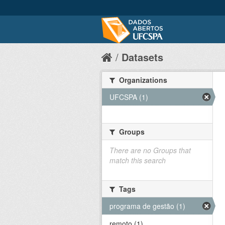
Datasets
Organizations
UFCSPA (1)
Groups
There are no Groups that
match this search
Tags
programa de gestão (1)
remoto (1)