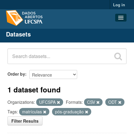
Log in
Datasets
Datasets
Organizations
Groups
About
Order by
1 dataset found
Organizations:
UFCSPA
Formats:
CSV
ODT
Tags:
matrículas
pós-graduação
Filter Results