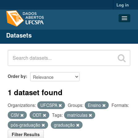
Log in
Datasets
Datasets
Organizations
Groups
About
Order by
1 dataset found
Organizations:
UFCSPA
Groups:
Ensino
Formats:
CSV
ODT
Tags:
matrículas
pós-graduação
graduação
Filter Results