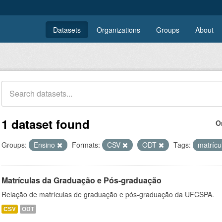
Datasets
Organizations
Groups
About
1 dataset found
O
Groups:
Ensino
Formats:
CSV
ODT
Tags:
matrícu
Matrículas da Graduação e Pós-graduação
Relação de matrículas de graduação e pós-graduação da UFCSPA.
CSV
ODT