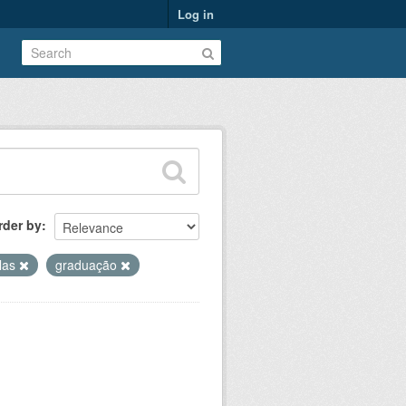
Log in
rder by
las
graduação