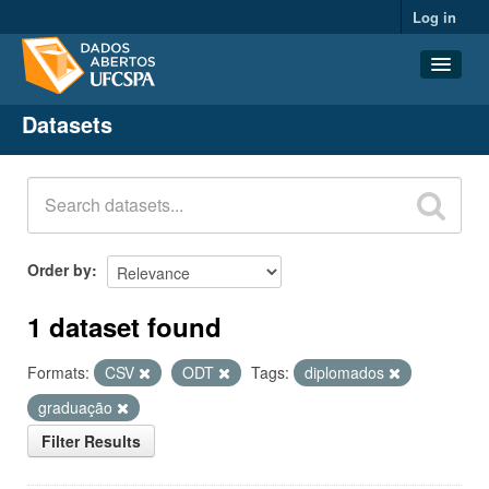
Log in
Datasets
Datasets
Organizations
Groups
About
Order by
1 dataset found
Formats:
CSV
ODT
Tags:
diplomados
graduação
Filter Results