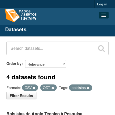
Log in
Datasets
Datasets
Organizations
Groups
About
Order by
4 datasets found
Formats:
CSV
ODT
Tags:
bolsistas
Filter Results
Bolsistas de Apoio Técnico à Pesquisa