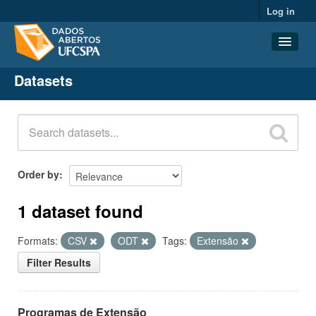
Log in
Datasets
Datasets
Organizations
Groups
About
Order by
1 dataset found
Formats:
CSV
ODT
Tags:
Extensão
Filter Results
Programas de Extensão