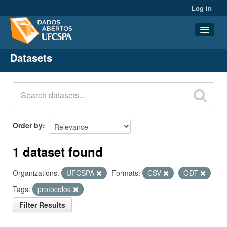
Log in
Datasets
Datasets
Organizations
Groups
About
Order by
1 dataset found
Organizations:
UFCSPA
Formats:
CSV
ODT
Tags:
protocolos
Filter Results