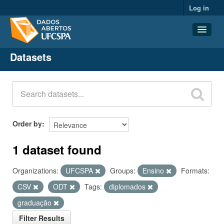
Log in
Datasets
Datasets
Organizations
Groups
About
Order by
1 dataset found
Organizations:
UFCSPA
Groups:
Ensino
Formats:
CSV
ODT
Tags:
diplomados
graduação
Filter Results